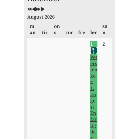
August 2026
m
on
sø
an
tir
s
tor
fre
lør
n
1
2
Pet
ers
len
ke
r,
1.
au
gu
st
En
far
lig
da
g