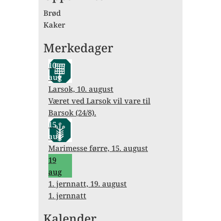
Brød
Kaker
Merkedager
10
aug
Larsok, 10. august
Været ved Larsok vil vare til
Barsok (24/8).
15
aug
Marimesse førre, 15. august
19
aug
1. jernnatt, 19. august
1. jernnatt
Forrige
Forrige
Neste
Neste
Kalender
år
måned
år
måned