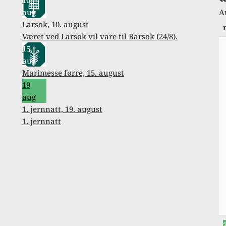
10
aug
A
Larsok, 10. august
Været ved Larsok vil vare til Barsok (24/8).
15
aug
Marimesse førre, 15. august
19
aug
1. jernnatt, 19. august
1. jernnatt