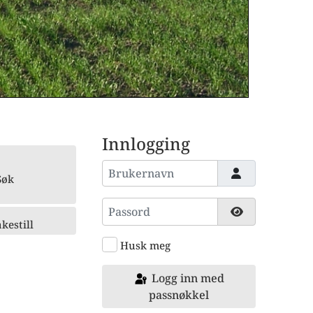
Innlogging
Brukernavn
Søk
Passord
Vis passord
kestill
Husk meg
Logg inn med
passnøkkel