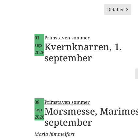
Detaljer
01
Primstaven sommer
Kvernknarren, 1.
sep
2026
september
08
Primstaven sommer
Morsmesse, Marimess
sep
2026
september
Maria himmelfart