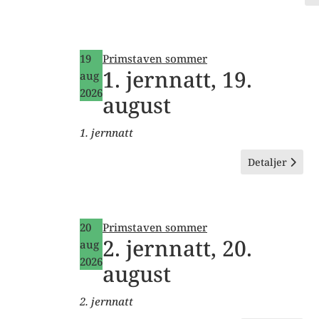
19
Primstaven sommer
1. jernnatt, 19.
aug
2026
august
1. jernnatt
Detaljer
20
Primstaven sommer
2. jernnatt, 20.
aug
2026
august
2. jernnatt