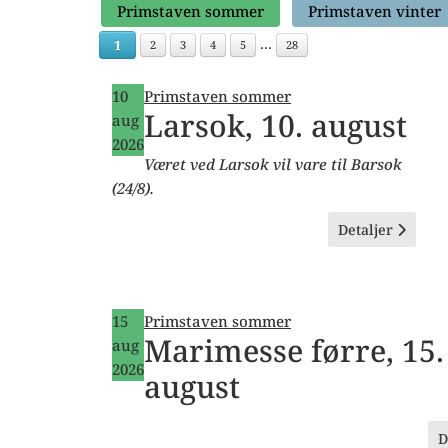
Primstaven sommer
Primstaven vinter
...
1
2
3
4
5
28
10
Primstaven sommer
Larsok, 10. august
aug
2026
Været ved Larsok vil vare til Barsok
(24/8).
Detaljer
15
Primstaven sommer
Marimesse førre, 15.
aug
2026
august
D