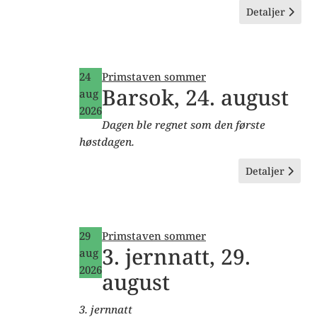
Detaljer
24
Primstaven sommer
Barsok, 24. august
aug
2026
Dagen ble regnet som den første
høstdagen.
Detaljer
29
Primstaven sommer
3. jernnatt, 29.
aug
2026
august
3. jernnatt