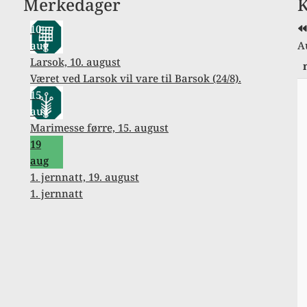
Merkedager
K
å
10
aug
A
Larsok, 10. august
Været ved Larsok vil vare til Barsok (24/8).
15
aug
Marimesse førre, 15. august
19
aug
1. jernnatt, 19. august
1. jernnatt